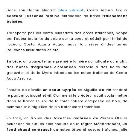
Dans son flacon élégant
bleu vibrant
, Costa Azzura Acqua
capture l’essence marine
entrelacée de notes
fraîchement
boisées
.
Transporté par les vents puissants des côtes italiennes, happé
par l’odeur brulante du sable sur la peau et séduit par l’infini de
l’océan, Costa Azzura Acqua nous fait rêver à des terres
italiennes luxuriantes en été.
En tête
, on trouve, tel une première lumière scintillante du matin,
des
notes d’agrumes citronnées
associé à des Baies de
genévrier et de la Myrte introduise les notes fraîches de Costa
Aqua Azzurra.
Ensuite, se dévoile
un coeur Cyrpès et Aiguille de Pin
rendant
le parfum puissant et vif. Comme si le créateur avait voulu mettre
dans le flacon le sol de la forêt côtière composée de bois, de
pommes et d'aiguilles de pin fraîchement tombées.
En fond, on trouve
des facettes ambrées de Cistes
(fleurs
poussant de sur les sols chauds de la région Méditerranée),
un
fond chaud contrasté
au notes têtes et coeurs fraîches, jolie