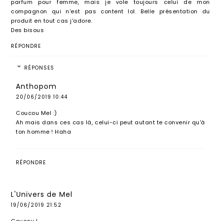
parfum pour femme, mais je vole toujours celui de mon
compagnon qui n'est pas content lol. Belle présentation du
produit en tout cas j'adore.
Des bisous
RÉPONDRE
RÉPONSES
Anthopom
20/06/2019 10:44
Coucou Mel :)
Ah mais dans ces cas là, celui-ci peut autant te convenir qu'à
ton homme ! Haha
RÉPONDRE
L'Univers de Mel
19/06/2019 21:52
Coucou !