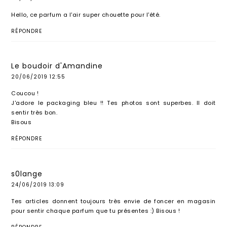
Hello, ce parfum a l'air super chouette pour l'été.
RÉPONDRE
Le boudoir d'Amandine
20/06/2019 12:55
Coucou !
J'adore le packaging bleu !! Tes photos sont superbes. Il doit
sentir très bon.
Bisous
RÉPONDRE
s0lange
24/06/2019 13:09
Tes articles donnent toujours très envie de foncer en magasin
pour sentir chaque parfum que tu présentes :) Bisous !