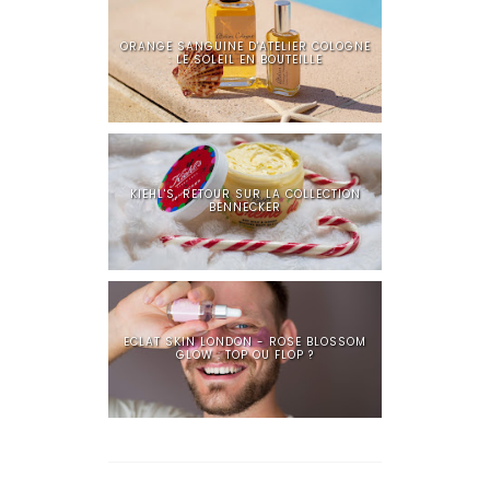
ORANGE SANGUINE D'ATELIER COLOGNE
: LE SOLEIL EN BOUTEILLE
KIEHL'S, RETOUR SUR LA COLLECTION
BENNECKER
ECLAT SKIN LONDON - ROSE BLOSSOM
GLOW : TOP OU FLOP ?