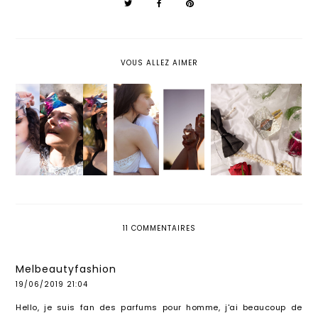
VOUS ALLEZ AIMER
ANGEL : LES
JO MALONE
ROSES ON ICE, LA
ÉTOILES
LONDON : NASHI
CRÉATION
ÉTINCELANTES DE
BLOSSOM &
ENIVRANTE DE
LA GALAXIE
FRANGIPANI
KILIAN PARIS
MUGLER
FLOWER
11 COMMENTAIRES
Melbeautyfashion
19/06/2019 21:04
Hello, je suis fan des parfums pour homme, j'ai beaucoup de