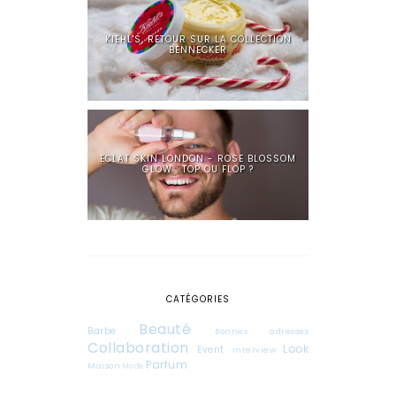
KIEHL'S, RETOUR SUR LA COLLECTION
BENNECKER
ECLAT SKIN LONDON - ROSE BLOSSOM
GLOW : TOP OU FLOP ?
CATÉGORIES
Beauté
Barbe
Bonnes adresses
Collaboration
Look
Event
Interview
Parfum
Maison
Mode