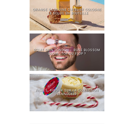
ORANGE SANGUINE D'ATELIER COLOGNE
: LE SOLEIL EN BOUTEILLE
ECLAT SKIN LONDON - ROSE BLOSSOM
GLOW : TOP OU FLOP ?
KIEHL'S, RETOUR SUR LA COLLECTION
BENNECKER