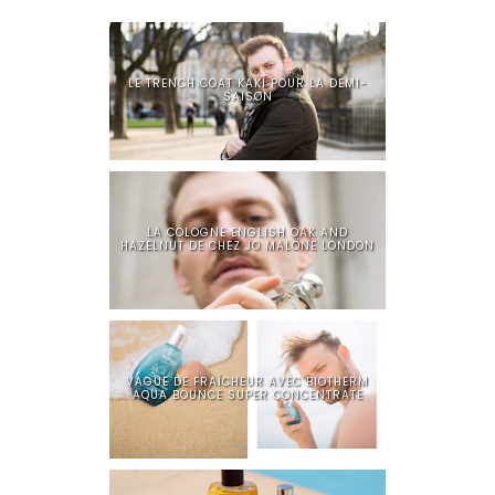
LE TRENCH COAT KAKI POUR LA DEMI-
SAISON
LA COLOGNE ENGLISH OAK AND
HAZELNUT DE CHEZ JO MALONE LONDON
VAGUE DE FRAÎCHEUR AVEC BIOTHERM
AQUA BOUNCE SUPER CONCENTRATE