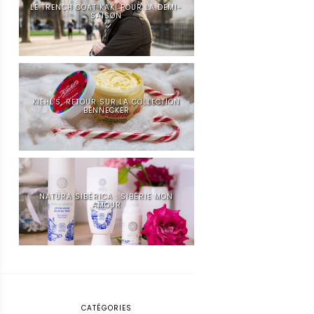
LE TRENCH COAT KAKI POUR LA DEMI-
SAISON
KIEHL'S, RETOUR SUR LA COLLECTION
BENNECKER
NATURA SIBÉRICA : SIBÉRIE MON
AMOUR
CATÉGORIES