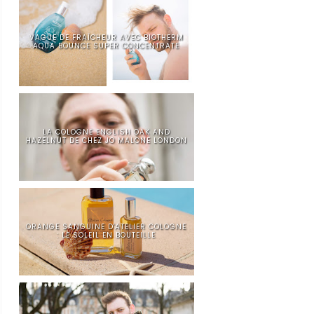
VAGUE DE FRAÎCHEUR AVEC BIOTHERM
AQUA BOUNCE SUPER CONCENTRATE
LA COLOGNE ENGLISH OAK AND
HAZELNUT DE CHEZ JO MALONE LONDON
ORANGE SANGUINE D'ATELIER COLOGNE
: LE SOLEIL EN BOUTEILLE