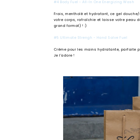
#4 Body Fuel - All-In One Energizing Wash
Frais, mentholé et hydratant, ce gel douche/s
votre corps, rafraîchie et laisse votre peau 
grand format) ! :)
#5 Ultimate Strengh - Hand Salve Fuel
Crème pour les mains hydratante, parfaite po
Je l'adore !