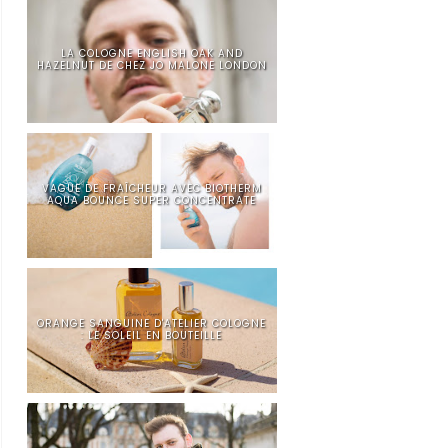
LA COLOGNE ENGLISH OAK AND
HAZELNUT DE CHEZ JO MALONE LONDON
VAGUE DE FRAÎCHEUR AVEC BIOTHERM
AQUA BOUNCE SUPER CONCENTRATE
ORANGE SANGUINE D'ATELIER COLOGNE
: LE SOLEIL EN BOUTEILLE