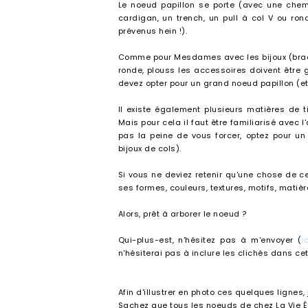
Le noeud papillon se porte (avec une chem
cardigan, un trench, un pull à col V ou ron
prévenus hein !).
Comme pour Mesdames avec les bijoux (bracelet
ronde, plouss les accessoires doivent être 
devez opter pour un grand noeud papillon (et 
Il existe également plusieurs matières de
Mais pour cela il faut être familiarisé avec l
pas la peine de vous forcer, optez pour un 
bijoux de cols).
Si vous ne deviez retenir qu'une chose de c
ses formes, couleurs, textures, motifs, matières
Alors, prêt à arborer le noeud ?
Qui-plus-est, n'hésitez pas à m'envoyer (
i
n'hésiterai pas à inclure les clichés dans cet 
Afin d'illustrer en photo ces quelques lignes
Sachez que tous les noeuds de chez La Vie É