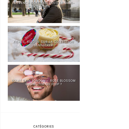
LE TRENCH COAT KAKI POUR LA DEMI-
SAISON
KIEHL'S, RETOUR SUR LA COLLECTION
BENNECKER
ECLAT SKIN LONDON - ROSE BLOSSOM
GLOW : TOP OU FLOP ?
CATÉGORIES