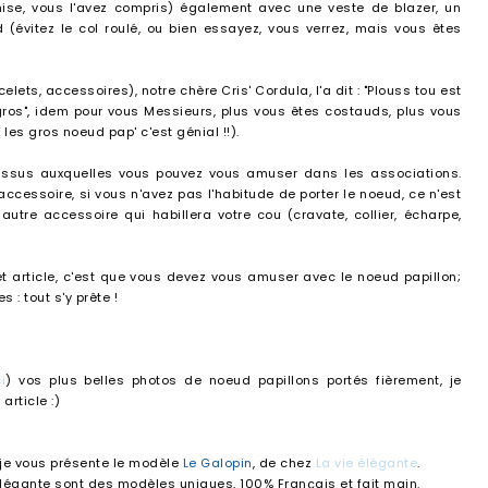
ise, vous l'avez compris) également avec une veste de blazer, un
d (évitez le col roulé, ou bien essayez, vous verrez, mais vous êtes
s, accessoires), notre chère Cris' Cordula, l'a dit : "Plouss tou est
gros", idem pour vous Messieurs, plus vous êtes costauds, plus vous
les gros noeud pap' c'est génial !!).
 tissus auxquelles vous pouvez vous amuser dans les associations.
'accessoire, si vous n'avez pas l'habitude de porter le noeud, ce n'est
autre accessoire qui habillera votre cou (cravate, collier, écharpe,
et article, c'est que vous devez vous amuser avec le noeud papillon;
 : tout s'y prête !
ci
) vos plus belles photos de noeud papillons portés fièrement, je
article :)
, je vous présente le modèle
Le Galopin
, de chez
La vie élégante
.
légante sont des modèles uniques, 100% Français et fait main.