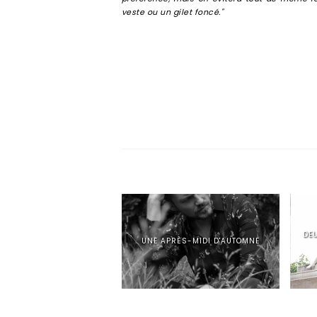
veste ou un gilet foncé."
DEU
UNE APRÈS-MIDI D'AUTOMNE