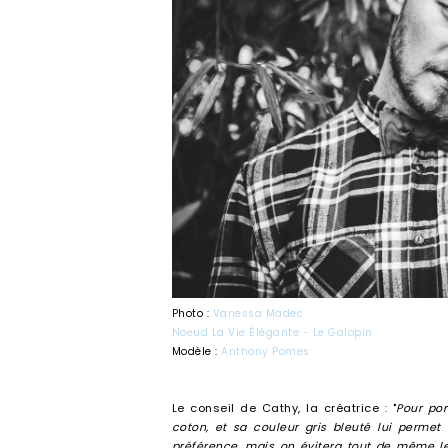
Photo :
Vanessa Madec
Noeud La Vie Élégante - Le Galopin
Modèle :
Anthony Pomes
Le conseil de Cathy, la créatrice : "
Pour por
coton, et sa couleur gris bleuté lui perme
préférence, mais on évitera tout de même le