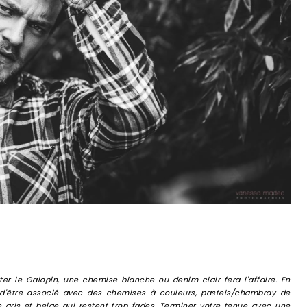
ter le Galopin, une chemise blanche ou denim clair fera l'affaire. En
t d'être associé avec des chemises à couleurs, pastels/chambray de
 gris et beige qui restent trop fades. Terminer votre tenue avec une